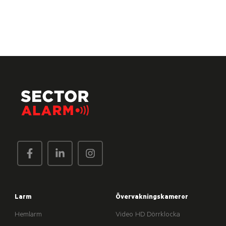
Larm
Övervakningskameror
Hemlarm
Video HD Dörrklocka