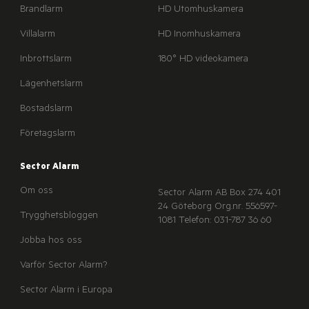
Brandlarm
HD Utomhuskamera
Villalarm
HD Inomhuskamera
Inbrottslarm
180° HD videokamera
Lägenhetslarm
Bostadslarm
Företagslarm
Sector Alarm
Om oss
Sector Alarm AB
Box 274
401
24 Göteborg
Org.nr. 556597-
Trygghetsbloggen
1081
Telefon: 031-787 36 60
Jobba hos oss
Varför Sector Alarm?
Sector Alarm i Europa