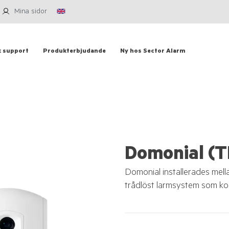
Mina sidor
k support
Produkterbjudande
Ny hos Sector Alarm
Domonial (
Domonial installerades mel
trådlöst larmsystem som ko