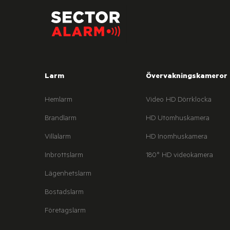
Larm
Övervakningskameror
Hemlarm
Video HD Dörrklocka
Brandlarm
HD Utomhuskamera
Villalarm
HD Inomhuskamera
Inbrottslarm
180° HD videokamera
Lägenhetslarm
Bostadslarm
Företagslarm