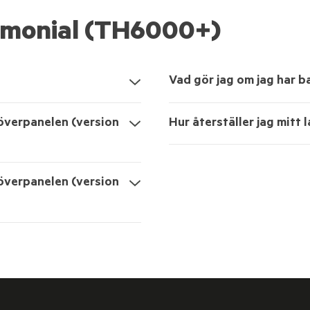
omonial (TH6000+)
Vad gör jag om jag har b
överpanelen (version
Hur återställer jag mitt
överpanelen (version