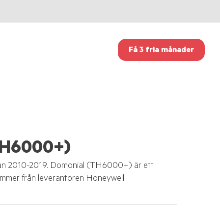
Få 3 fria månader
TH6000+)
lan 2010-2019. Domonial (TH6000+) är ett
mmer från leverantören Honeywell.