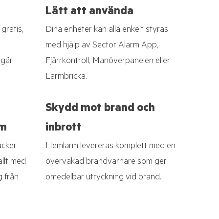
Lätt att använda
gratis,
Dina enheter kan alla enkelt styras
med hjälp av Sector Alarm App,
 går
Fjärrkontroll, Manöverpanelen eller
Larmbricka.
Skydd mot brand och
em
inbrott
äcker
Hemlarm levereras komplett med en
allt med
övervakad brandvarnare som ger
g från
omedelbar utryckning vid brand.