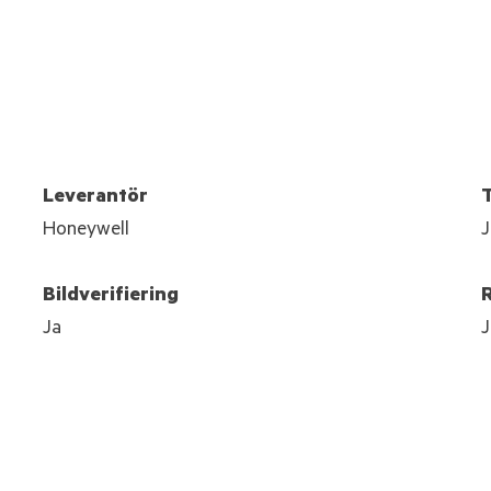
Leverantör
Honeywell
J
Bildverifiering
Ja
J