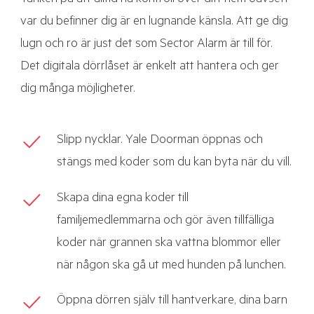
Tanken på att alltid ha kontroll över ditt hem oavsett
var du befinner dig är en lugnande känsla. Att ge dig
lugn och ro är just det som Sector Alarm är till för.
Det digitala dörrlåset är enkelt att hantera och ger
dig många möjligheter.
Slipp nycklar. Yale Doorman öppnas och
stängs med koder som du kan byta när du vill.
Skapa dina egna koder till
familjemedlemmarna och gör även tillfälliga
koder när grannen ska vattna blommor eller
när någon ska gå ut med hunden på lunchen.
Öppna dörren själv till hantverkare, dina barn