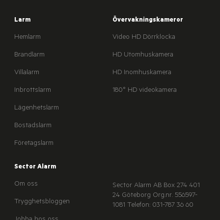
Larm
Övervakningskameror
Hemlarm
Video HD Dörrklocka
Brandlarm
HD Utomhuskamera
Villalarm
HD Inomhuskamera
Inbrottslarm
180° HD videokamera
Lägenhetslarm
Bostadslarm
Företagslarm
Sector Alarm
Om oss
Sector Alarm AB
Box 274
401
24 Göteborg
Org.nr. 556597-
Trygghetsbloggen
1081
Telefon: 031-787 36 60