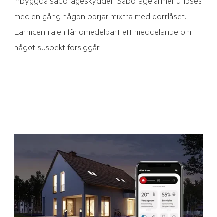
inbyggda sabotageskyddet. Sabotagelarmet utlöses
med en gång någon börjar mixtra med dörrlåset.
Larmcentralen får omedelbart ett meddelande om
något suspekt försiggår.