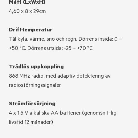
Mått (LxWxH)
4,60 x 8 x 29cm
Drifttemperatur
Tål kyla, värme, snö och regn. Dörrens insida: 0 –
+50 °C. Dörrens utsida: -25 – +70 °C
Trådlös uppkoppling
868 MHz radio, med adaptiv detektering av
radiostörningssignaler
Strömförsörjning
4 x 1,5 V alkaliska AA-batterier (genomsnittlig
livstid 12 månader)