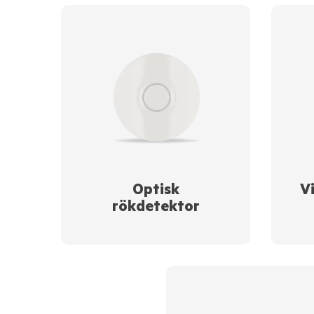
Optisk
V
rökdetektor