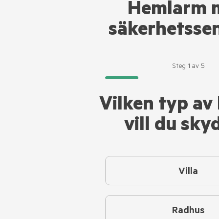
Hemlarm 
säkerhetsse
Steg
1
av
5
Vilken typ av
vill du sky
Villa
Radhus