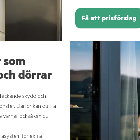
Få ett prisförslag
r som
och dörrar
eltäckande skydd och
önster. Därför kan du lita
De varnar också om du
.
asystem för extra