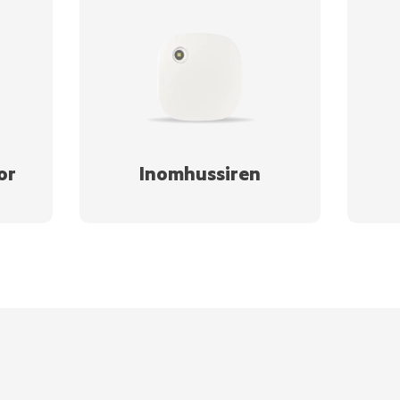
or
Inomhussiren