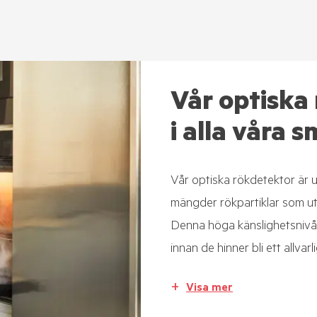
Vår optiska
i alla våra
Vår optiska rökdetektor är 
mängder rökpartiklar som utv
Denna höga känslighetsnivå g
innan de hinner bli ett allvarl
Visa mer