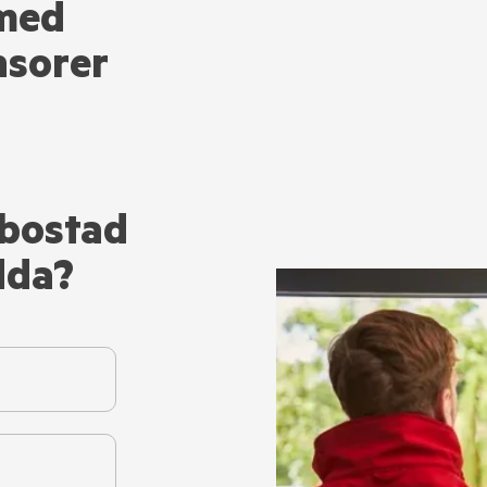
med
nsorer
 bostad
dda?