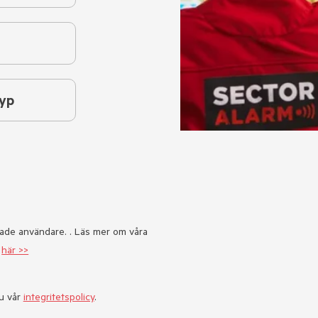
yp
rade användare. . Läs mer om våra
g
här >>
u vår
integritetspolicy
.