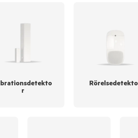
ibrationsdetekto
Rörelsedetekto
r