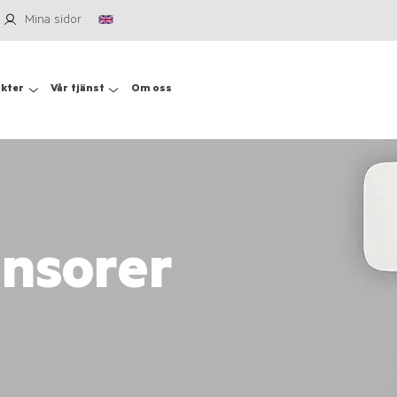
Mina sidor
kter
Vår tjänst
Om oss
nsorer