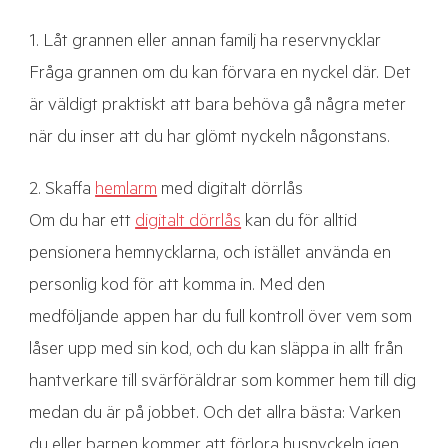
1. Låt grannen eller annan familj ha reservnycklar
Fråga grannen om du kan förvara en nyckel där. Det
är väldigt praktiskt att bara behöva gå några meter
när du inser att du har glömt nyckeln någonstans.
2. Skaffa
hemlarm
med digitalt dörrlås
Om du har ett
digitalt dörrlås
kan du för alltid
pensionera hemnycklarna, och istället använda en
personlig kod för att komma in. Med den
medföljande appen har du full kontroll över vem som
låser upp med sin kod, och du kan släppa in allt från
hantverkare till svärföräldrar som kommer hem till dig
medan du är på jobbet. Och det allra bästa: Varken
du eller barnen kommer att förlora husnyckeln igen...