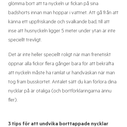
glömma bort att ta nyckeln ur fickan på sina
badshorts innan man hoppar i vattnet. Att gå från att
känna ett uppfriskande och svalkande bad, till att
inse att husnyckeln ligger 5 meter under ytan är inte
speciellt trevligt.
Det är inte heller speciellt roligt när man frenetiskt
öppnar alla fickor flera gånger bara för att bekräfta
att nyckeln måste ha ramlat ur handväskan när man
tog fram busskortet. Antalet sätt du kan förlora dina
nycklar på är otaliga (och bortförklaringarna ännu
fler).
3 tips för att undvika borttappade nycklar