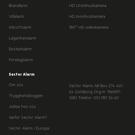
Brandlarm
HD Utomhuskamera
Villalarm
HD Inomhuskamera
Inbrottslarm
180° HD videokamera
Lägenhetslarm
Bostadslarm
Företagslarm
Sector Alarm
Om oss
Sector Alarm AB
Box 274
401
24 Göteborg
Org.nr. 556597-
Trygghetsbloggen
1081
Telefon: 031-787 36 60
Jobba hos oss
Varför Sector Alarm?
Sector Alarm i Europa