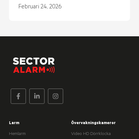
Februari 24, 2026
Larm
Övervakningskameror
Hemlarm
Video HD Dörrklocka