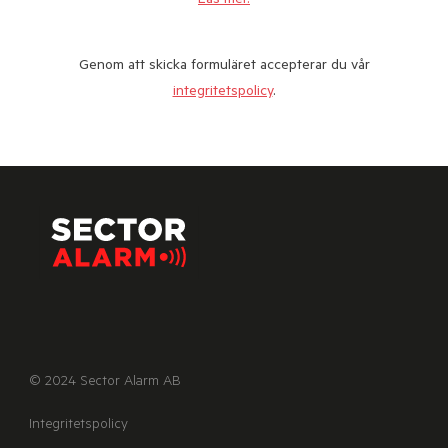
Läs mer.
Genom att skicka formuläret accepterar du vår
integritetspolicy
.
© 2024 Sector Alarm AB
Integritetspolicy