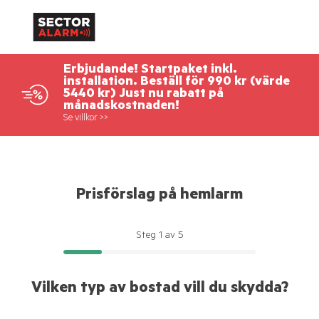
Erbjudande! Startpaket inkl.
installation. Beställ för 990 kr (värde
5440 kr) Just nu rabatt på
månadskostnaden!
Se villkor >>
Prisförslag på hemlarm
Steg
1
av
5
Vilken typ av bostad vill du skydda?