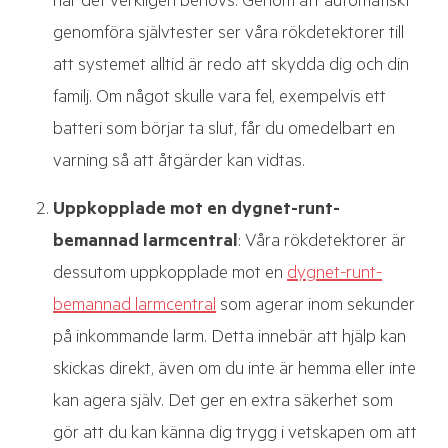
när det verkligen behövs. Genom att automatiskt
genomföra självtester ser våra rökdetektorer till
att systemet alltid är redo att skydda dig och din
familj. Om något skulle vara fel, exempelvis ett
batteri som börjar ta slut, får du omedelbart en
varning så att åtgärder kan vidtas.
Uppkopplade mot en dygnet-runt-
bemannad larmcentral
: Våra rökdetektorer är
dessutom uppkopplade mot en
dygnet-runt-
bemannad larmcentral
som agerar inom sekunder
på inkommande larm. Detta innebär att hjälp kan
skickas direkt, även om du inte är hemma eller inte
kan agera själv. Det ger en extra säkerhet som
gör att du kan känna dig trygg i vetskapen om att