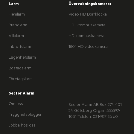
Larm
Övervakningskameror
Hemlarm
Video HD Dörrklocka
Brandlarm
HD Utomhuskamera
Villalarm
HD Inomhuskamera
Inbrottslarm
180° HD videokamera
Lägenhetslarm
Bostadslarm
Företagslarm
Sector Alarm
Om oss
Sector Alarm AB
Box 274
401
24 Göteborg
Org.nr. 556597-
Trygghetsbloggen
1081
Telefon: 031-787 36 60
Jobba hos oss