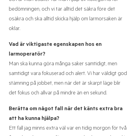
och är man osäker tar man hjälp av kollegorna för
bedömningen, och vi tar alltid det säkra före det
osäkra och ska alltid skicka hjälp om larmorsaken är
oklar.
Vad är viktigaste egenskapen hos en
larmoperatör?
Man ska kunna göra många saker samtidigt, men
samtidigt vara fokuserad och alert. Vi har väldigt god
stämning på jobbet, men när det är skarpt läge blir
det fokus och allvar på mindre än en sekund.
Berätta om något fall när det känts extra bra
att ha kunna hjälpa?
Ett fall jag minns extra väl var en tidig morgon för två