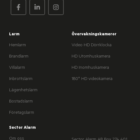
Larm
Övervakningskameror
Hemlarm
Video HD Dörrklocka
Brandlarm
HD Utomhuskamera
Villalarm
HD Inomhuskamera
Inbrottslarm
180° HD videokamera
Lägenhetslarm
Bostadslarm
Företagslarm
Sector Alarm
Om oss
Sector Alarm AB
Box 274
401