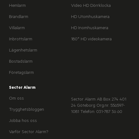
Hemlarm
Video HD Dörrklocka
Brandlarm
HD Utomhuskamera
Villalarm
HD Inomhuskamera
Inbrottslarm
180° HD videokamera
Lägenhetslarm
Bostadslarm
Företagslarm
Sector Alarm
Om oss
Sector Alarm AB
Box 274
401
24 Göteborg
Org.nr. 556597-
Trygghetsbloggen
1081
Telefon: 031-787 36 60
Jobba hos oss
Varför Sector Alarm?