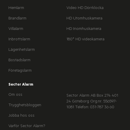
Hemlarm
Video HD Dörrklocka
Brandlarm
HD Utomhuskamera
Villalarm
HD Inomhuskamera
Inbrottslarm
180° HD videokamera
Lägenhetslarm
Bostadslarm
Företagslarm
Sector Alarm
Om oss
Sector Alarm AB
Box 274
401
24 Göteborg
Org.nr. 556597-
Trygghetsbloggen
1081
Telefon: 031-787 36 60
Jobba hos oss
Varför Sector Alarm?