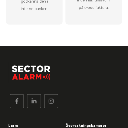
ingen fakturaavgift
godkänna den i
på e-postfaktura.
internetbanken.
Larm
Övervakningskameror