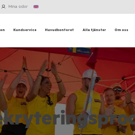
Mina sidor
ion
Kundservice
Huvudkontoret
Alla tjänster
Om oss
ekryteringspro