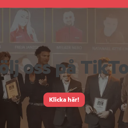
ölj oss på TikT
Klicka här!