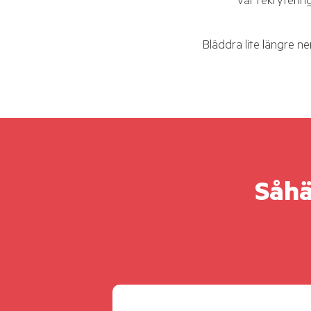
vår rekryterin
Bläddra lite längre ne
Såhä