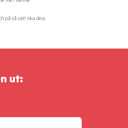
ar vårt samtal!
och på så sätt öka dina
n ut: