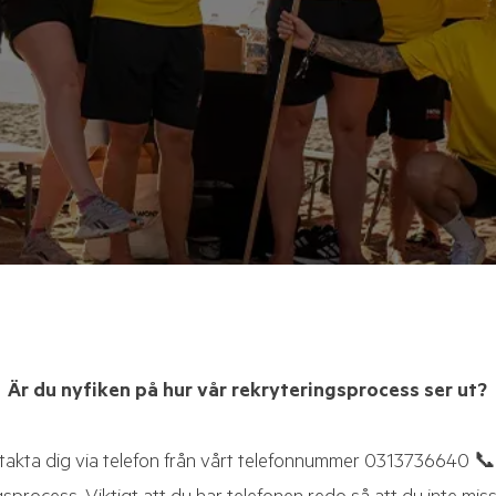
Är du nyfiken på hur vår rekryteringsprocess ser ut?
takta dig via telefon från vårt telefonnummer 0313736640
📞