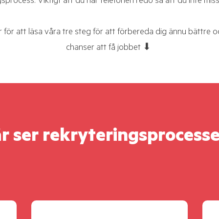
gsprocess. Viktigt att du har telefonen redo så att du inte miss
r för att läsa våra tre steg för att förbereda dig ännu bättre 
chanser att få jobbet ⬇
r ser rekryteringsprocesse