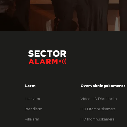
Larm
Övervakningskameror
Hemlarm
Video HD Dörrklocka
Brandlarm
HD Utomhuskamera
Villalarm
HD Inomhuskamera