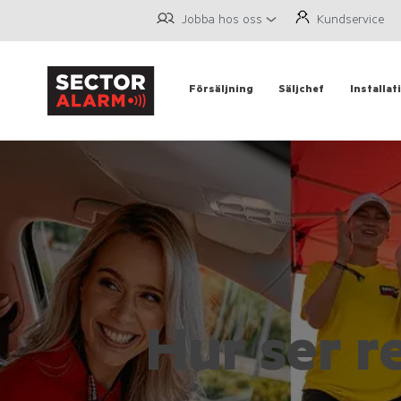
Jobba hos oss
Kundservice
Försäljning
Säljchef
Installat
Hur ser r